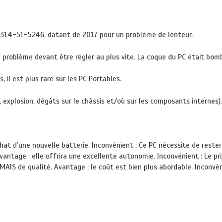
SF314-51-5246, datant de 2017 pour un problème de lenteur.
roblème devant être régler au plus vite. La coque du PC était bombé,
l est plus rare sur les PC Portables.
 explosion, dégâts sur le châssis et/où sur les composants internes).
achat d’une nouvelle batterie. Inconvénient : Ce PC nécessite de reste
Avantage : elle offrira une excellente autonomie. Inconvénient : Le pr
MAIS de qualité. Avantage : le coût est bien plus abordable. Inconvén