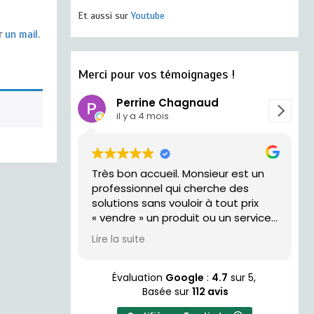
Et aussi sur
Youtube
er
un mail
.
Merci pour vos témoignages !
Perrine Chagnaud
il y a 4 mois
Très bon accueil. Monsieur est un
trés acceui
professionnel qui cherche des
solutions sans vouloir à tout prix
« vendre » un produit ou un service.
Je recommande !
Lire la suite
Évaluation
Google
:
4.7
sur 5,
Basée sur
112 avis