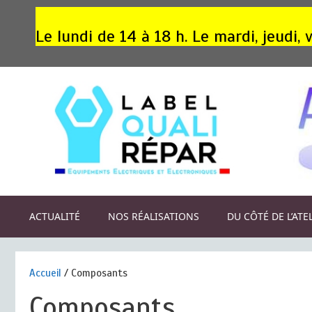
Aller
au
Le lundi de 14 à 18 h. Le mardi, jeudi
contenu
ACTUALITÉ
NOS RÉALISATIONS
DU CÔTÉ DE L’ATE
Accueil
/ Composants
Composants