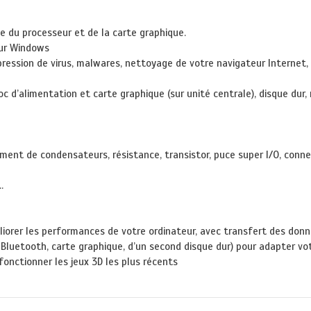
 du processeur et de la carte graphique.
our Windows
ssion de virus, malwares, nettoyage de votre navigateur Internet, de
’alimentation et carte graphique (sur unité centrale), disque dur, m
ent de condensateurs, résistance, transistor, puce super I/O, conne
.
orer les performances de votre ordinateur, avec transfert des donnée
 Bluetooth, carte graphique, d’un second disque dur) pour adapter vot
onctionner les jeux 3D les plus récents