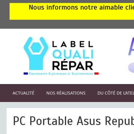
Aller
Nous informons notre aimable clie
au
contenu
ACTUALITÉ
NOS RÉALISATIONS
DU CÔTÉ DE L’ATE
PC Portable Asus Repu