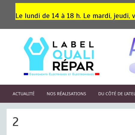
Aller
au
Le lundi de 14 à 18 h. Le mardi, jeudi
contenu
ACTUALITÉ
NOS RÉALISATIONS
DU CÔTÉ DE L’ATE
2