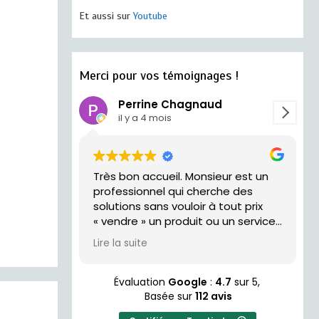
Et aussi sur
Youtube
Merci pour vos témoignages !
Perrine Chagnaud
il y a 4 mois
Très bon accueil. Monsieur est un
trés acceui
professionnel qui cherche des
solutions sans vouloir à tout prix
« vendre » un produit ou un service.
Je recommande !
Lire la suite
Évaluation
Google
:
4.7
sur 5,
Basée sur
112 avis