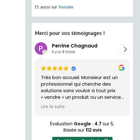
Et aussi sur
Youtube
Merci pour vos témoignages !
Perrine Chagnaud
il y a 4 mois
Très bon accueil. Monsieur est un
trés acceui
professionnel qui cherche des
solutions sans vouloir à tout prix
« vendre » un produit ou un service.
Je recommande !
Lire la suite
Évaluation
Google
:
4.7
sur 5,
Basée sur
112 avis