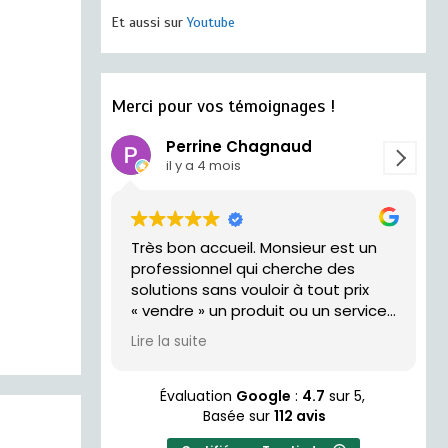
Et aussi sur
Youtube
Merci pour vos témoignages !
Perrine Chagnaud
il y a 4 mois
Très bon accueil. Monsieur est un
trés acceui
professionnel qui cherche des
solutions sans vouloir à tout prix
« vendre » un produit ou un service.
Je recommande !
Lire la suite
Évaluation
Google
:
4.7
sur 5,
Basée sur
112 avis