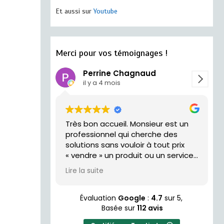
Et aussi sur
Youtube
Merci pour vos témoignages !
Perrine Chagnaud
il y a 4 mois
Très bon accueil. Monsieur est un
trés acceui
professionnel qui cherche des
solutions sans vouloir à tout prix
« vendre » un produit ou un service.
Je recommande !
Lire la suite
Évaluation
Google
:
4.7
sur 5,
Basée sur
112 avis