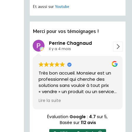
Et aussi sur
Youtube
Merci pour vos témoignages !
Perrine Chagnaud
il y a 4 mois
Très bon accueil. Monsieur est un
trés acceui
professionnel qui cherche des
solutions sans vouloir à tout prix
« vendre » un produit ou un service.
Je recommande !
Lire la suite
Évaluation
Google
:
4.7
sur 5,
Basée sur
112 avis