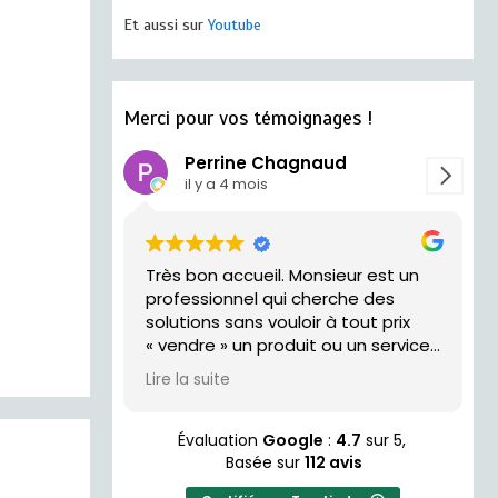
Et aussi sur
Youtube
Merci pour vos témoignages !
Perrine Chagnaud
il y a 4 mois
Très bon accueil. Monsieur est un
trés acceui
professionnel qui cherche des
solutions sans vouloir à tout prix
« vendre » un produit ou un service.
Je recommande !
Lire la suite
Évaluation
Google
:
4.7
sur 5,
Basée sur
112 avis